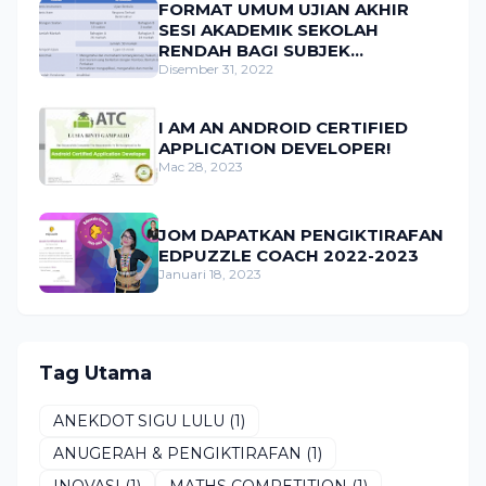
FORMAT UMUM UJIAN AKHIR
SESI AKADEMIK SEKOLAH
RENDAH BAGI SUBJEK
MATEMATIK
Disember 31, 2022
I AM AN ANDROID CERTIFIED
APPLICATION DEVELOPER!
Mac 28, 2023
JOM DAPATKAN PENGIKTIRAFAN
EDPUZZLE COACH 2022-2023
Januari 18, 2023
Tag Utama
ANEKDOT SIGU LULU
(1)
ANUGERAH & PENGIKTIRAFAN
(1)
INOVASI
(1)
MATHS COMPETITION
(1)