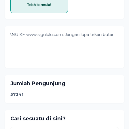
Telah bermula!
E www.sigululu.com. Jangan lupa tekan butang follow ya. Pou
Jumlah Pengunjung
5
7
3
4
1
Cari sesuatu di sini?