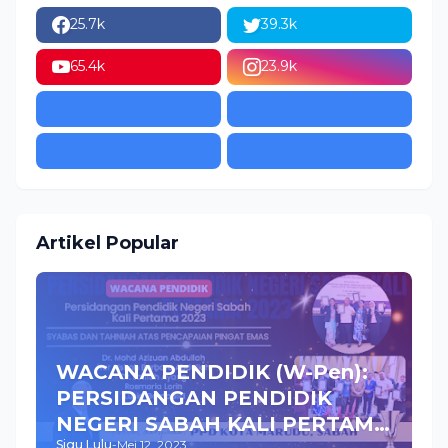
25.7k
39.3k
65.4k
23.9k
Artikel Popular
WACANA PENDIDIK (W-Pen):
PERSIDANGAN PENDIDIK
NEGERI SABAH KALI PERTAMA
Sigu Lulu
-
Mei 12, 2023