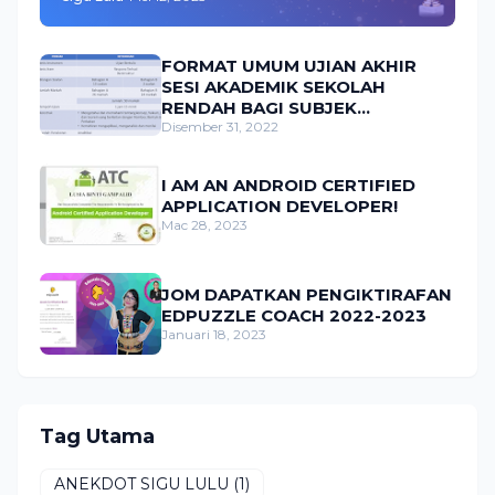
2023
FORMAT UMUM UJIAN AKHIR
SESI AKADEMIK SEKOLAH
RENDAH BAGI SUBJEK
MATEMATIK
Disember 31, 2022
I AM AN ANDROID CERTIFIED
APPLICATION DEVELOPER!
Mac 28, 2023
JOM DAPATKAN PENGIKTIRAFAN
EDPUZZLE COACH 2022-2023
Januari 18, 2023
Tag Utama
ANEKDOT SIGU LULU
(1)