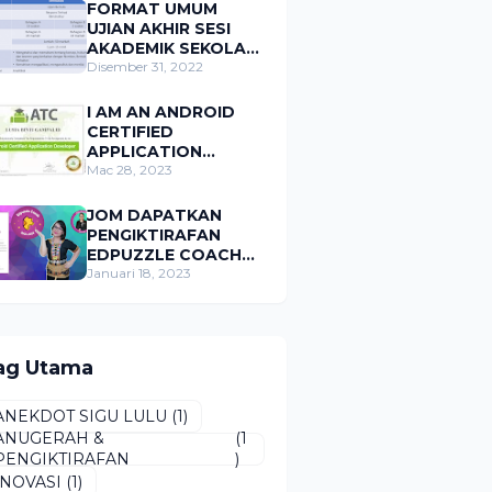
FORMAT UMUM
UJIAN AKHIR SESI
AKADEMIK SEKOLAH
RENDAH BAGI
Disember 31, 2022
SUBJEK MATEMATIK
I AM AN ANDROID
CERTIFIED
APPLICATION
DEVELOPER!
Mac 28, 2023
JOM DAPATKAN
PENGIKTIRAFAN
EDPUZZLE COACH
2022-2023
Januari 18, 2023
ag Utama
ANEKDOT SIGU LULU
(1)
ANUGERAH &
(1
PENGIKTIRAFAN
)
INOVASI
(1)