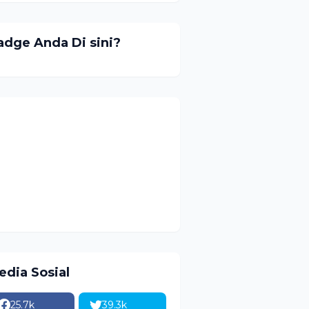
adge Anda Di sini?
edia Sosial
25.7k
39.3k