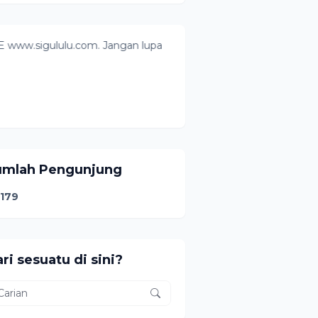
lulu.com. Jangan lupa tekan butang follow ya. Pounsikou! Tha
umlah Pengunjung
1
7
9
ri sesuatu di sini?