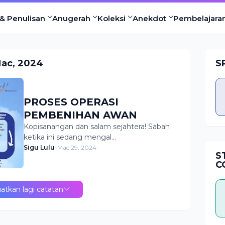
 & Penulisan
Anugerah
Koleksi
Anekdot
Pembelajaran
Mac, 2024
S
PROSES OPERASI
PEMBENIHAN AWAN
Kopisanangan dan salam sejahtera! Sabah
ketika ini sedang mengal…
Sigu Lulu
-
Mac 29, 2024
S
C
atkan lagi catatan