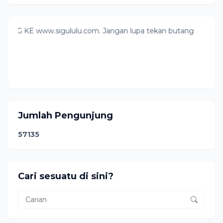
 www.sigululu.com. Jangan lupa tekan butang follow ya. Pouns
Jumlah Pengunjung
5
7
1
3
5
Cari sesuatu di sini?