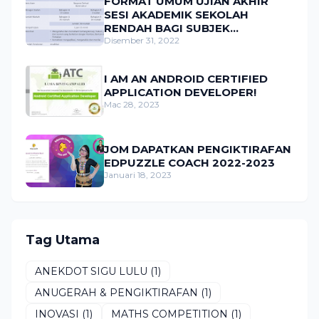
FORMAT UMUM UJIAN AKHIR
SESI AKADEMIK SEKOLAH
RENDAH BAGI SUBJEK
MATEMATIK
Disember 31, 2022
I AM AN ANDROID CERTIFIED
APPLICATION DEVELOPER!
Mac 28, 2023
JOM DAPATKAN PENGIKTIRAFAN
EDPUZZLE COACH 2022-2023
Januari 18, 2023
Tag Utama
ANEKDOT SIGU LULU
(1)
ANUGERAH & PENGIKTIRAFAN
(1)
INOVASI
(1)
MATHS COMPETITION
(1)